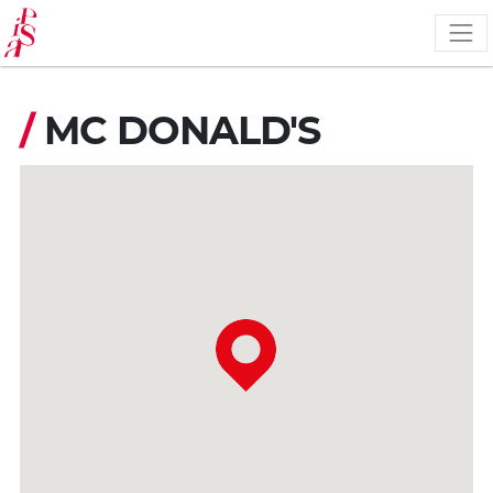
Pasar
al
contenido
principal
/
MC DONALD'S