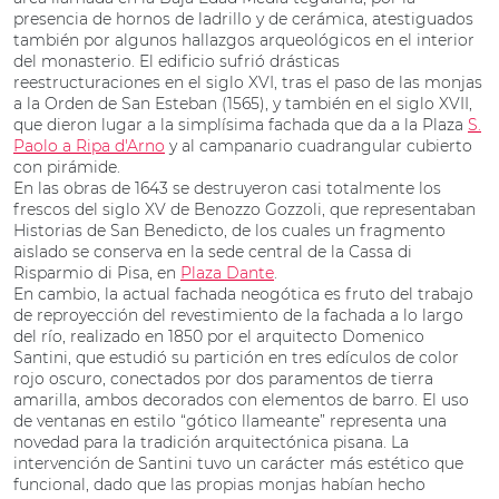
presencia de hornos de ladrillo y de cerámica, atestiguados
también por algunos hallazgos arqueológicos en el interior
del monasterio. El edificio sufrió drásticas
reestructuraciones en el siglo XVI, tras el paso de las monjas
a la Orden de San Esteban (1565), y también en el siglo XVII,
que dieron lugar a la simplísima fachada que da a la Plaza
S.
Paolo a Ripa d'Arno
y al campanario cuadrangular cubierto
con pirámide.
En las obras de 1643 se destruyeron casi totalmente los
frescos del siglo XV de Benozzo Gozzoli, que representaban
Historias de San Benedicto, de los cuales un fragmento
aislado se conserva en la sede central de la Cassa di
Risparmio di Pisa, en
Plaza Dante
.
En cambio, la actual fachada neogótica es fruto del trabajo
de reproyección del revestimiento de la fachada a lo largo
del río, realizado en 1850 por el arquitecto Domenico
Santini, que estudió su partición en tres edículos de color
rojo oscuro, conectados por dos paramentos de tierra
amarilla, ambos decorados con elementos de barro. El uso
de ventanas en estilo “gótico llameante” representa una
novedad para la tradición arquitectónica pisana. La
intervención de Santini tuvo un carácter más estético que
funcional, dado que las propias monjas habían hecho