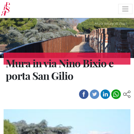
Pasar
al
contenido
principal
Mura (Mura di Pisa)
Mura in via Nino Bixio e
porta San Gilio