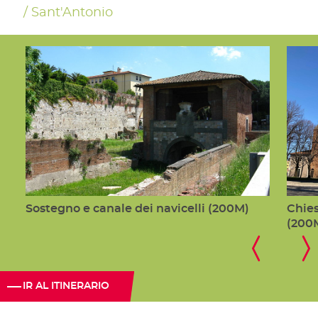
Sant'Antonio
Sostegno e canale dei navicelli (200M)
Chies
(200
IR AL ITINERARIO