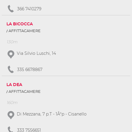
366 7410279
LA BICOCCA
AFFITTACAMERE
130m
Via Silvio Luschi, 14
335 6678867
LA DEA
AFFITTACAMERE
160m
Di Mezzana, 7 p.T - 1Â°p - Cisanello
333 7556651