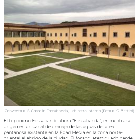
Convento di S. Croce in Fossabanda, il chiostro interno (Foto di G. Bettini)
El topónimo Fossabandi, ahora “Fossabanda”, encuentra su
origen en un canal de drenaje de las aguas del área
pantanosa existente en la Edad Media en la zona norte-
oriental al abrigo de la ciudad. El fosado, atestiguado desde