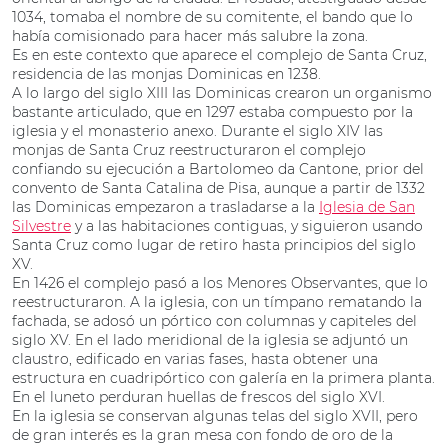
1034, tomaba el nombre de su comitente, el bando que lo
había comisionado para hacer más salubre la zona.
Es en este contexto que aparece el complejo de Santa Cruz,
residencia de las monjas Dominicas en 1238.
A lo largo del siglo XIII las Dominicas crearon un organismo
bastante articulado, que en 1297 estaba compuesto por la
iglesia y el monasterio anexo. Durante el siglo XIV las
monjas de Santa Cruz reestructuraron el complejo
confiando su ejecución a Bartolomeo da Cantone, prior del
convento de Santa Catalina de Pisa, aunque a partir de 1332
las Dominicas empezaron a trasladarse a la
Iglesia de San
Silvestre
y a las habitaciones contiguas, y siguieron usando
Santa Cruz como lugar de retiro hasta principios del siglo
XV.
En 1426 el complejo pasó a los Menores Observantes, que lo
reestructuraron. A la iglesia, con un tímpano rematando la
fachada, se adosó un pórtico con columnas y capiteles del
siglo XV. En el lado meridional de la iglesia se adjuntó un
claustro, edificado en varias fases, hasta obtener una
estructura en cuadripórtico con galería en la primera planta.
En el luneto perduran huellas de frescos del siglo XVI.
En la iglesia se conservan algunas telas del siglo XVII, pero
de gran interés es la gran mesa con fondo de oro de la