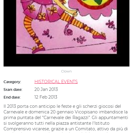
Clown
HISTORICAL EVENTS
Category:
20 Jan 2013
Start date:
12 Feb 2013
End date:
Il 2013 porta con anticipo le feste e gli scherzi giocosi del
Carnevale e domenica 20 gennaio Vicopisano imbandisce la
prima puntata del "Carnevale dei Ragazzi". Gli appuntamenti
si svolgeranno tutti nella piazza antistante l'Istituto
Comprensivo vicarese, grazie a un Comitato, attivo da più di