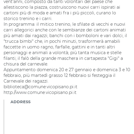
vent'anni, composto da tanti volontari del paese che
allestiscono la piazza, costruiscono nuovi carri ispirati ai
cartoni più di moda e amati fra i più piccoli, curano lo
storico trenino e i carri.
In programma: il mitico trenino, le sfilate di vecchi e nuovi
carri allegorici anche con le sembianze dei cartoni animati
più amati dai ragazzi; banchi con i bomboloni e vari dolci; il
"trucca bimbi" che, in pochi minuti, trasformerà amabili
faccette in uomo ragno, farfalle, gattini e in tanti altri
personaggi e animali a volontà; più tanta musica e stelle
filanti; il falò della grande maschera in cartapesta "Gigi" a
chisura del carnevale.
Appuntamento domenica 20 e 27 gennaio e domenica 3 e 10
febbraio, più martedì grasso 12 febbraio si festeggia il
Carnevale dei ragazzi.
biblioteca@comune.vicopisano.pi.it
http://www.comune.vicopisano.pi.it
ADDRESS