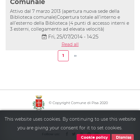
Comunale
Attivo dal 7 marzo 2013 (apertura nuova sede della
Biblioteca comunale)Copertura totale all’interno e
all’esterno della Biblioteca (4 punti di accesso interni e
3 esterni, collegamento ad elevata velocità)
Fri, 25/07/2014 - 14:25
Read all
Pagination
1
››
Current
Next
page
page
© Copyright Comune di Pisa 2020
·
·
·
This website uses cookies. By continuing to use this website
Info point
Policy privacy
Sitemap
Accessibility
you are giving your consent for it to set cookies.
Follow us:
Cookie policy
Dismiss