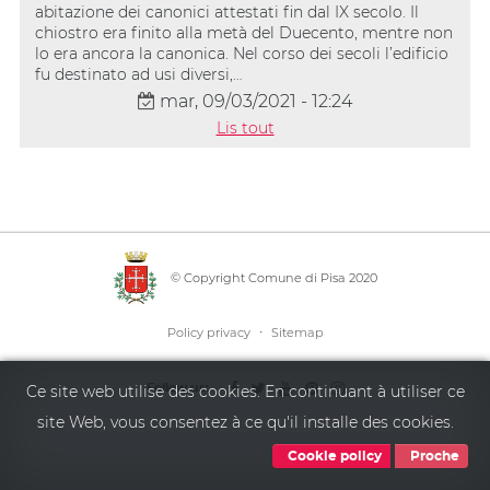
abitazione dei canonici attestati fin dal IX secolo. Il
chiostro era finito alla metà del Duecento, mentre non
lo era ancora la canonica. Nel corso dei secoli l’edificio
fu destinato ad usi diversi,…
mar, 09/03/2021 - 12:24
Lis tout
© Copyright Comune di Pisa 2020
·
Policy privacy
Sitemap
Ce site web utilise des cookies. En continuant à utiliser ce
Follow us:
site Web, vous consentez à ce qu'il installe des cookies.
Cookie policy
Proche