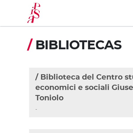
Pasar
al
contenido
principal
/
BIBLIOTECAS
/ Biblioteca del Centro s
economici e sociali Gius
Toniolo
-