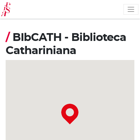
Pasar
al
contenido
principal
/
BIbCATH - Biblioteca
Cathariniana