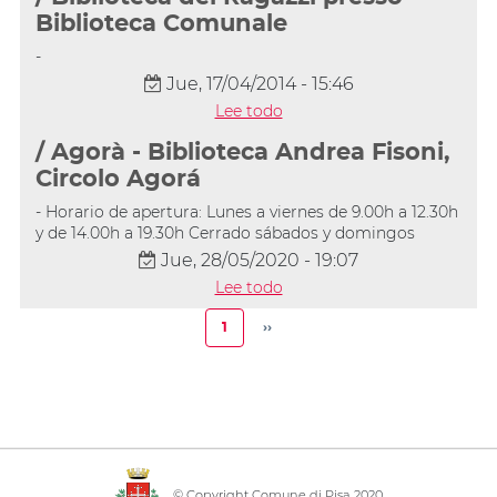
Biblioteca Comunale
-
Jue, 17/04/2014 - 15:46
Lee todo
/ Agorà - Biblioteca Andrea Fisoni,
Circolo Agorá
- Horario de apertura: Lunes a viernes de 9.00h a 12.30h
y de 14.00h a 19.30h Cerrado sábados y domingos
Jue, 28/05/2020 - 19:07
Lee todo
Paginación
1
››
Página
Siguiente
actual
página
© Copyright Comune di Pisa 2020