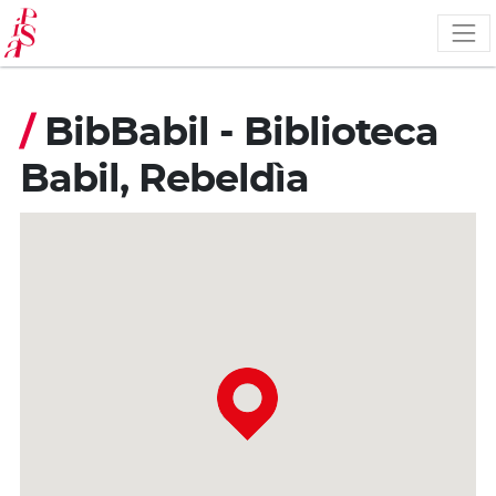
Pasar
al
contenido
principal
/
BibBabil - Biblioteca
Babil, Rebeldìa