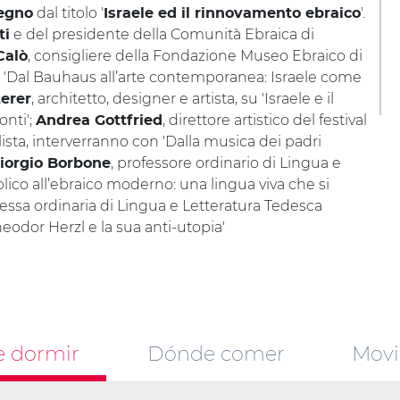
dal titolo '
'.
egno
Israele ed il rinnovamento ebraico
e del presidente della Comunità Ebraica di
ti
, consigliere della Fondazione Museo Ebraico di
Calò
a: 'Dal Bauhaus all’arte contemporanea: Israele come
, architetto, designer e artista, su 'Israele e il
erer
onti';
, direttore artistico del festival
Andrea Gottfried
alista, interverranno con 'Dalla musica dei padri
, professore ordinario di Lingua e
iorgio Borbone
iblico all’ebraico moderno: una lingua viva che si
ressa ordinaria di Lingua e Letteratura Tedesca
eodor Herzl e la sua anti-utopia'
 dormir
Dónde comer
Movi