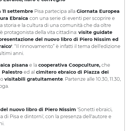
Pisa partecipa alla
 11 settembre
Giornata Europea
con una serie di eventi per scoprire e
tura Ebraica
la storia e la cultura di una comunità che da oltre
è protagonista della vita cittadina:
visite guidate
 presentazione del nuovo libro di Piero Nissim ed
. “Il rinnovamento” è infatti il tema dell'edizione
raico'
ltimi anni.
e la
che
aica pisana
cooperativa Coopculture,
ed al
a Palestro
cimitero ebraico di Piazza dei
no
. Partenze alle 10.30, 11.30,
visitabili gratuitamente
goga.
'Sonetti ebraici,
del nuovo libro di Piero Nissim
 di Pisa e dintorni', con la presenza dell'autore e
i.