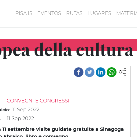
PISA IS
EVENTOS
RUTAS
LUGARES
MATERI
pea della cultura
CONVEGNI E CONGRESSI
11 Sep 2022
icio:
11 Sep 2022
:
11 settembre visite guidate gratuite a Sinagoga
o Ebraico, libro e convegno