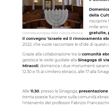
Domenica
della Cul
riscoprire 
mille anni 
Giornata europea della cultura ebraica
gratuite,
il convegno 'Israele ed il rinnovamento eb
2022, che vuole raccontare le sfide di questi u
Grazie alla collaborazione tra la
comunità ebr
gestisce le visite guidate alla
Sinagoga di vi
, domenica i due monumenti saran
Miracoli
12.30 e 15 al cimitero ebraico, alle 17 alla Sina
Alle
, presso la Sinagoga,
11.30
presentazione 
trenta poesie fuciniane sulla comunità ebraica
l'intervento del professor Fabrizio Franceschin