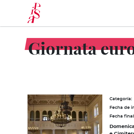
Pasar
al
contenido
principal
Giornata euro
Categoría:
Fecha de in
Fecha final
Domenica 
e Cimiter