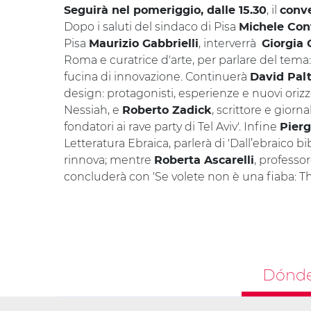
, il
Seguirà nel pomeriggio, dalle 15.30
conv
Dopo i saluti del sindaco di Pisa
Michele Con
Pisa
, interverrà
Maurizio Gabbrielli
Giorgia 
Roma e curatrice d'arte, per parlare del tem
fucina di innovazione. Continuerà
David Palt
design: protagonisti, esperienze e nuovi orizz
Nessiah, e
, scrittore e giorn
Roberto Zadick
fondatori ai rave party di Tel Aviv'. Infine
Pierg
Letteratura Ebraica, parlerà di 'Dall’ebraico b
rinnova; mentre
, professo
Roberta Ascarelli
concluderà con 'Se volete non è una fiaba: Th
Dónde