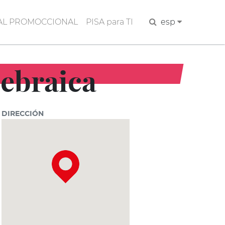
AL PROMOCCIONAL
PISA para TI
Buscar
esp
 ebraica
DIRECCIÓN