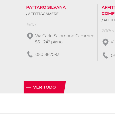
PATTARO SILVANA
AFFI
COMF
AFFITTACAMERE
AFFI
150m
200m
Via Carlo Salomone Cammeo,
55 - 2Â° piano
Vi
050 862093
0
VER TODO