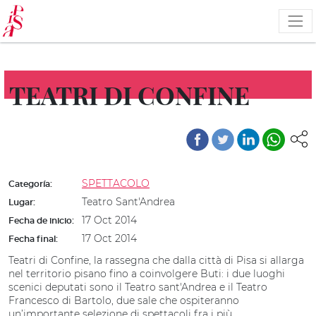
Pasar
al
contenido
principal
TEATRI DI CONFINE
SPETTACOLO
Categoría:
Teatro Sant'Andrea
Lugar:
17 Oct 2014
Fecha de inicio:
17 Oct 2014
Fecha final:
Teatri di Confine, la
rassegna
che dalla città di Pisa si allarga
nel territorio pisano fino a coinvolgere Buti: i due luoghi
scenici deputati sono il Teatro sant'Andrea e il Teatro
Francesco di Bartolo, due sale che ospiteranno
un’importante selezione di spettacoli fra i più