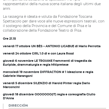
rappresentativi della nuova scena italiana degli ultimi due
anni.
La rassegna è ideata e voluta da Fondazione Toscana
Spettacolo per dare voce alle nuove espressioni teatrali, con
il sostegno della Provincia e del Comune di Pisa e la
collaborazione della Fondazione Teatro di Pisa.
Ore 21.15
venerdì 17 ottobre
UN BÈS – ANTONIO LIGABUE
di Mario Perrotta
venerdì 24 ottobre
GIRL 1.0
di e con Laura Rossi
giovedì 6 novembre
LE TROIANE frammenti di tragedia
da
Euripide,
drammaturgia e regia Mitipretese
mercoledì 19 novembre
DIFFRACTION # 1
ideazione e regia
Gabriele Marangoni
venerdì 5 dicembre
SILENZIO
di Harold Pinter
regia Dario
Marconcini
giovedì 18 dicembre
OOOOOOO(IT)
regia e coreografia Giulio
D’Anna
DIRECCIÓN