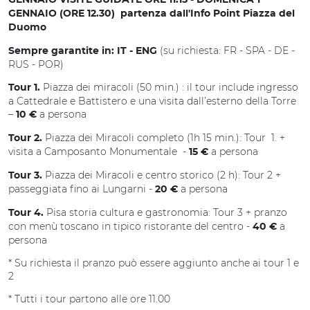
GENNAIO VISITE GUIDATE ORE 11.15 - DOMENICA 1
GENNAIO (ORE 12.30) partenza dall'Info Point Piazza del
Duomo
(su richiesta: FR - SPA - DE -
Sempre garantite in:
IT - ENG
RUS - POR)
Piazza dei miracoli (50 min.) : il tour include ingresso
Tour 1.
a Cattedrale e Battistero e una visita dall’esterno della Torre
–
a persona
10 €
Piazza dei Miracoli completo (1h 15 min.): Tour 1. +
Tour 2.
visita a Camposanto Monumentale -
a persona
15 €
Piazza dei Miracoli e centro storico (2 h): Tour 2 +
Tour 3.
passeggiata fino ai Lungarni -
a persona
20 €
Pisa storia cultura e gastronomia: Tour 3 + pranzo
Tour 4.
con menù toscano in tipico ristorante del centro -
a
40 €
persona
* Su richiesta il pranzo può essere aggiunto anche ai tour 1 e
2
* Tutti i tour partono alle ore 11.00