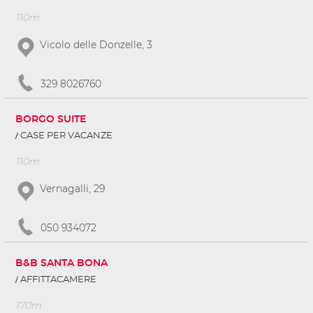
110m
Vicolo delle Donzelle, 3
329 8026760
BORGO SUITE
CASE PER VACANZE
110m
Vernagalli, 29
050 934072
B&B SANTA BONA
AFFITTACAMERE
170m