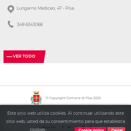
Lungarno Mediceo, 47 - Pisa
349 6343068
VER TODO
© Copyright Comune di Pisa 2020
·
·
·
Info point
Policy privacy
Mapa del sitio
Accesibilidad
Este sitio web utiliza cookies. Al continuar utilizando este
sitio web, usted da su consentimiento para que establezca
Follow us:
cookies.
Cookie policy
Cerrar