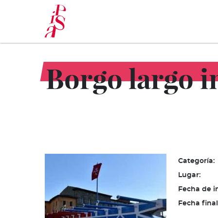
Pasar
al
contenido
principal
Borgo largo in
Categoría:
Lugar:
Fecha de in
Fecha final