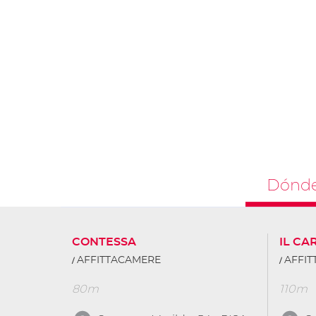
Dónde
CONTESSA
IL CA
AFFITTACAMERE
AFFI
80m
110m