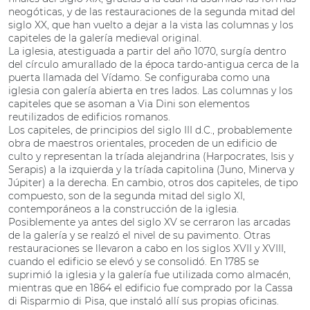
neogóticas, y de las restauraciones de la segunda mitad del
siglo XX, que han vuelto a dejar a la vista las columnas y los
capiteles de la galería medieval original.
La iglesia, atestiguada a partir del año 1070, surgía dentro
del círculo amurallado de la época tardo-antigua cerca de la
puerta llamada del Vídamo. Se configuraba como una
iglesia con galería abierta en tres lados. Las columnas y los
capiteles que se asoman a Via Dini son elementos
reutilizados de edificios romanos.
Los capiteles, de principios del siglo III d.C., probablemente
obra de maestros orientales, proceden de un edificio de
culto y representan la tríada alejandrina (Harpocrates, Isis y
Serapis) a la izquierda y la tríada capitolina (Juno, Minerva y
Júpiter) a la derecha. En cambio, otros dos capiteles, de tipo
compuesto, son de la segunda mitad del siglo XI,
contemporáneos a la construcción de la iglesia.
Posiblemente ya antes del siglo XV se cerraron las arcadas
de la galería y se realzó el nivel de su pavimento. Otras
restauraciones se llevaron a cabo en los siglos XVII y XVIII,
cuando el edificio se elevó y se consolidó. En 1785 se
suprimió la iglesia y la galería fue utilizada como almacén,
mientras que en 1864 el edificio fue comprado por la Cassa
di Risparmio di Pisa, que instaló allí sus propias oficinas.