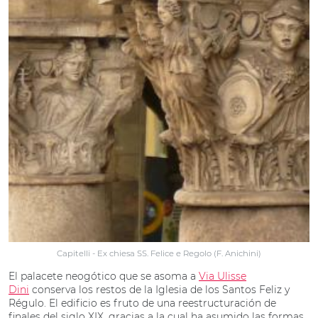
Capitelli - Ex chiesa SS. Felice e Regolo (F. Anichini)
El palacete neogótico que se asoma a
Via Ulisse
Dini
conserva los restos de la Iglesia de los Santos Feliz y
Régulo. El edificio es fruto de una reestructuración de
finales del siglo XIX, gracias a la cual ha asumido las formas