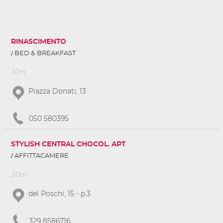
RINASCIMENTO
BED & BREAKFAST
10m
Piazza Donati, 13
050 580395
STYLISH CENTRAL CHOCOL. APT
AFFITTACAMERE
50m
del Poschi, 15 - p.3
329 8586716