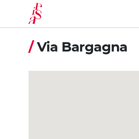
Pasar
al
contenido
principal
/
Via Bargagna