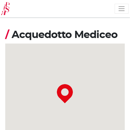
Pasar
al
contenido
principal
/
Acquedotto Mediceo