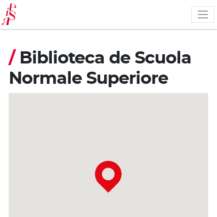
Pasar
al
contenido
principal
/
Biblioteca de Scuola
Normale Superiore