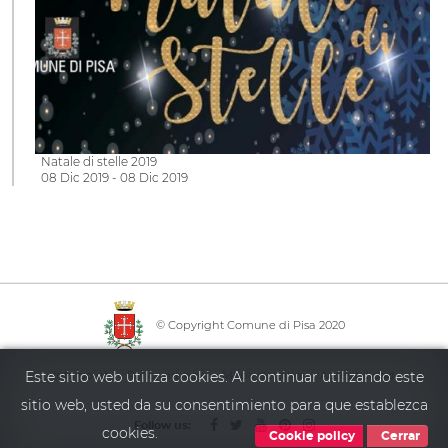
Natale di stelle 2019
08 Dic 2019 - 08 Dic 2019
© Copyright Comune di Pisa 2020
·
·
·
Este sitio web utiliza cookies. Al continuar utilizando este
Info point
Policy privacy
Mapa del sitio
Accesibilidad
sitio web, usted da su consentimiento para que establezca
Follow us:
cookies.
Cookie policy
Cerrar