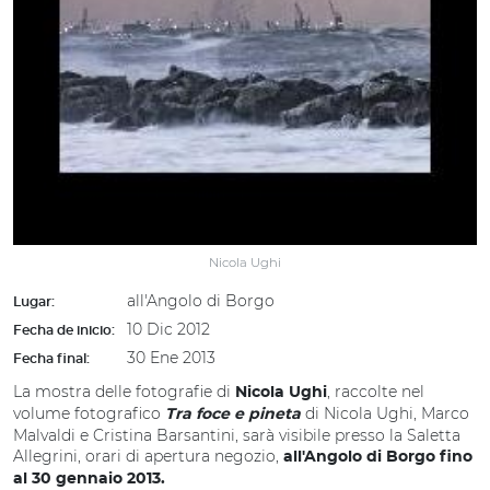
Nicola Ughi
all'Angolo di Borgo
Lugar:
10 Dic 2012
Fecha de inicio:
30 Ene 2013
Fecha final:
La mostra delle fotografie di
, raccolte nel
Nicola Ughi
volume fotografico
di Nicola Ughi, Marco
Tra foce e pineta
Malvaldi e Cristina Barsantini, sarà visibile presso la Saletta
Allegrini, orari di apertura negozio,
all'Angolo di Borgo
fino
al 30 gennaio 2013.