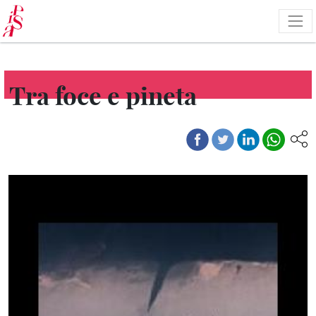
Pasar
al
contenido
principal
Tra foce e pineta