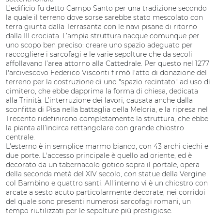
L’edificio fu detto Campo Santo per una tradizione secondo
la quale il terreno dove sorse sarebbe stato mescolato con
terra giunta dalla Terrasanta con le navi pisane di ritorno
dalla III crociata. L’ampia struttura nacque comunque per
uno scopo ben preciso: creare uno spazio adeguato per
raccogliere i sarcofagi e le varie sepolture che da secoli
affollavano l’area attorno alla Cattedrale. Per questo nel 1277
l'arcivescovo Federico Visconti firmò l'atto di donazione del
terreno per la costruzione di uno "spazio recintato" ad uso di
cimitero, che ebbe dapprima la forma di chiesa, dedicata
alla Trinità. L’interruzione dei lavori, causata anche dalla
sconfitta di Pisa nella battaglia della Meloria, e la ripresa nel
Trecento ridefinirono completamente la struttura, che ebbe
la pianta all’incirca rettangolare con grande chiostro
centrale.
L'esterno è in semplice marmo bianco, con 43 archi ciechi e
due porte. L'accesso principale è quello ad oriente, ed è
decorato da un tabernacolo gotico sopra il portale, opera
della seconda metà del XIV secolo, con statue della Vergine
col Bambino e quattro santi. All'interno vi è un chiostro con
arcate a sesto acuto particolarmente decorate, nei corridoi
del quale sono presenti numerosi sarcofagi romani, un
tempo riutilizzati per le sepolture più prestigiose.