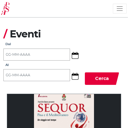
Salta
al
contenuto
principale
/
Eventi
Dal
Al