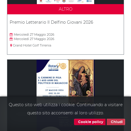
ALTRO
Premio Letterario Il Delfino Giovani 2026
Mercoledì 27 Maggio 2026
Mercoledì 27 Maggio 2026
Grand Hotel Golf Tirrenia
Questo sito web utilizza i cookie. Continuando a visitare
questo sito acconsenti al loro utilizzo.
Cookie policy
Chiudi