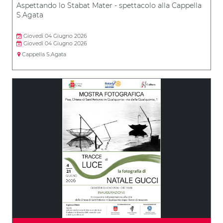
Aspettando lo Stabat Mater - spettacolo alla Cappella
S.Agata
Giovedì 04 Giugno 2026
Giovedì 04 Giugno 2026
Cappella S.Agata