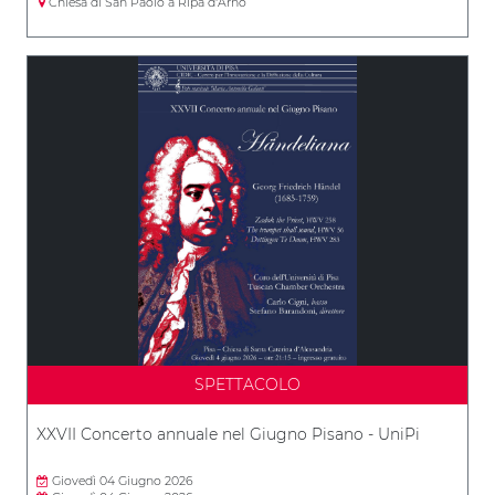
Chiesa di San Paolo a Ripa d'Arno
SPETTACOLO
XXVII Concerto annuale nel Giugno Pisano - UniPi
Giovedì 04 Giugno 2026