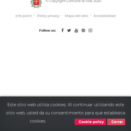
© Copyright Comune di Pisa 2020
·
·
·
Info point
Policy privacy
Mapa del sitio
Accesibilidad
Follow us:
Este sitio web utiliza cookies. Al continuar utilizando este
sitio web, usted da su consentimiento para que establezca
cookies.
Cookie policy
Cerrar