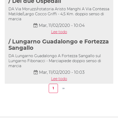
/ Dei due Ospedali
DA Via Moruzzi/rotatoria Aristo Manghi A Via Contessa
Matilde/Largo Cocco Griffi - 4,5 Km. doppio senso di
marcia
Mar, 11/02/2020 - 10:04
Lee todo
/ Lungarno Guadalongo e Fortezza
Sangallo
DA Lungarno Guadalongo A Fortezza Sangallo sul
Lungarno Fibonacci - Marciapiede doppio senso di
marcia
Mar, 11/02/2020 - 10:03
Lee todo
Paginación
1
››
Página
Siguiente
actual
página