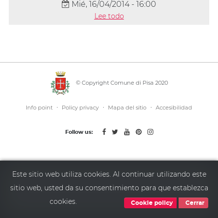
Mié, 16/04/2014 - 16:00
Lee todo
© Copyright Comune di Pisa 2020
·
·
·
Info point
Policy privacy
Mapa del sitio
Accesibilidad
Follow us:
Este sitio web utiliza cookies. Al continuar utilizando este
sitio web, usted da su consentimiento para que establezca
cookies.
Cookie policy
Cerrar