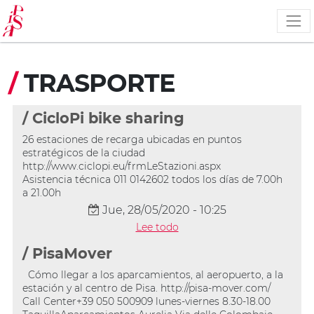
Pasar
al
contenido
principal
/
TRASPORTE
/ CicloPi bike sharing
26 estaciones de recarga ubicadas en puntos
estratégicos de la ciudad
http://www.ciclopi.eu/frmLeStazioni.aspx
Asistencia técnica 011 0142602 todos los días de 7.00h
a 21.00h
Jue, 28/05/2020 - 10:25
Lee todo
/ PisaMover
Cómo llegar a los aparcamientos, al aeropuerto, a la
estación y al centro de Pisa. http://pisa-mover.com/
Call Center+39 050 500909 lunes-viernes 8.30-18.00