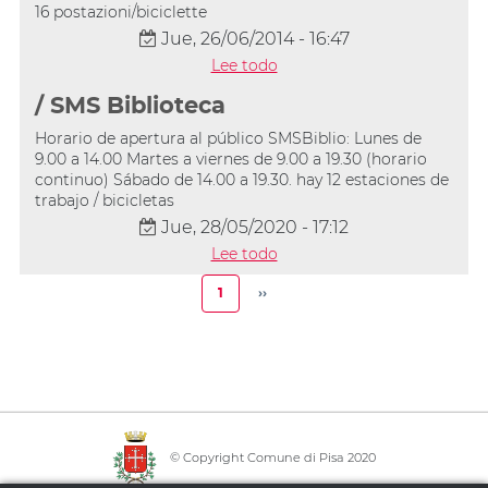
16 postazioni/biciclette
Jue, 26/06/2014 - 16:47
Lee todo
/ SMS Biblioteca
Horario de apertura al público SMSBiblio: Lunes de
9.00 a 14.00 Martes a viernes de 9.00 a 19.30 (horario
continuo) Sábado de 14.00 a 19.30. hay 12 estaciones de
trabajo / bicicletas
Jue, 28/05/2020 - 17:12
Lee todo
Paginación
1
››
Página
Siguiente
actual
página
© Copyright Comune di Pisa 2020