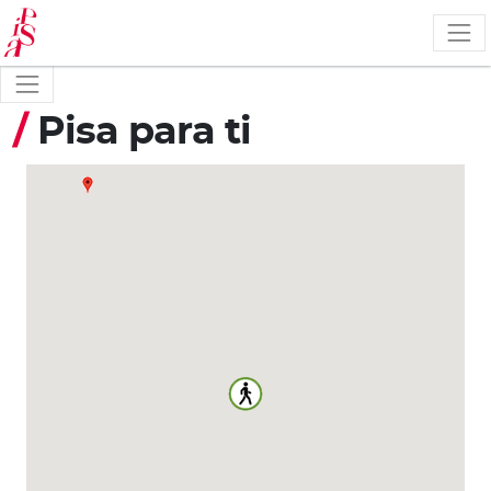
Pasar
al
contenido
principal
/
Pisa para ti