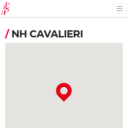
Pasar
al
contenido
principal
/
NH CAVALIERI