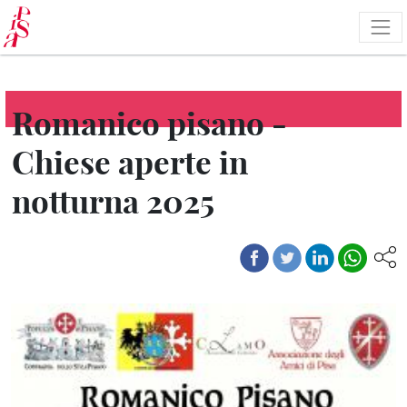
Pasar
al
contenido
principal
Romanico pisano -
Chiese aperte in
notturna 2025