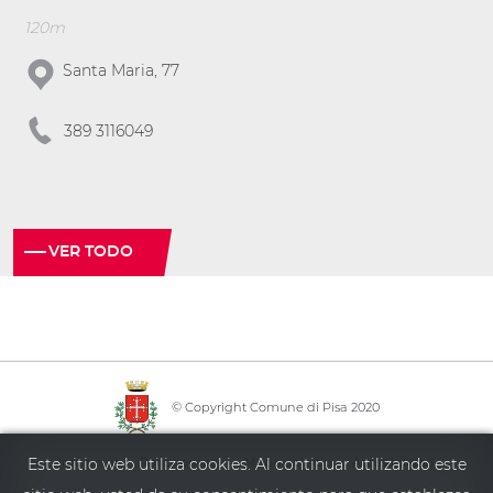
120m
Santa Maria, 77
389 3116049
VER TODO
© Copyright Comune di Pisa 2020
·
·
·
Este sitio web utiliza cookies. Al continuar utilizando este
Info point
Policy privacy
Mapa del sitio
Accesibilidad