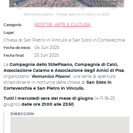
Romanico pisano - Chiese aperte in notturna 2025
MOSTRE, ARTE E CULTURA
Categoría:
Lugar:
Chiesa di San Pietro in Vinculis e San Sisto in Cortevecchia
04 Jun 2025
Fecha de inicio:
25 Jun 2025
Fecha final:
La
Compagnia dello StilePisano, Compagnia di Calci,
,
Associazione Calamo e Associazione degli Amici di Pisa
organizzano "
", una serie di aperture
Romanico Pisano
straordinarie in notturna delle chiese di
San Sisto in
Cortevecchia e San Pietro in Vinculis.
(4-11-18-25
Tutti i mercoledì sera del mese di giugno
giugno)
.
dalle ore 21:00 alle 23:50
DIRECCIÓN