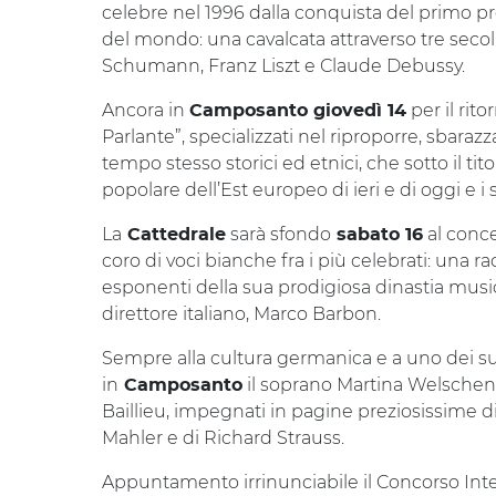
celebre nel 1996 dalla conquista del primo p
del mondo: una cavalcata attraverso tre sec
Schumann, Franz Liszt e Claude Debussy.
Ancora in
per il rit
Camposanto giovedì 14
Parlante”, specializzati nel riproporre, sbarazz
tempo stesso storici ed etnici, che sotto il t
popolare dell’Est europeo di ieri e di oggi e i
La
sarà sfondo
al conce
Cattedrale
sabato 16
coro di voci bianche fra i più celebrati: una r
esponenti della sua prodigiosa dinastia music
direttore italiano, Marco Barbon.
Sempre alla cultura germanica e a uno dei suo
in
il soprano Martina Welschenb
Camposanto
Baillieu, impegnati in pagine preziosissime 
Mahler e di Richard Strauss.
Appuntamento irrinunciabile il Concorso Int