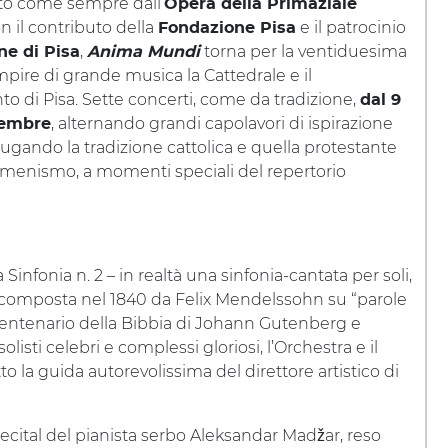
to come sempre dall’
Opera della Primaziale
on il contributo della
e il patrocinio
Fondazione Pisa
,
torna per la ventiduesima
e di Pisa
Anima Mundi
empire di grande musica la Cattedrale e il
 di Pisa. Sette concerti, come da tradizione,
dal 9
, alternando grandi capolavori di ispirazione
tembre
iugando la tradizione cattolica e quella protestante
cumenismo, a momenti speciali del repertorio
a Sinfonia n. 2 – in realtà una sinfonia-cantata per soli,
, composta nel 1840 da Felix Mendelssohn su “parole
o centenario della Bibbia di Johann Gutenberg e
isti celebri e complessi gloriosi, l’Orchestra e il
o la guida autorevolissima del direttore artistico di
recital del pianista serbo Aleksandar Madžar, reso