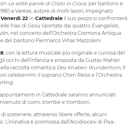
 con
Le sette parole di Cristo in Croce
, per baritono e
1980 a Varese, autore di molti lavori, impegnato
.
in
il suo pezzo si confronterà
Venerdì 22
Cattedrale
lle frasi di Gesù riportate dai quattro Evangelisti,
dn, nel concerto dell’Orchestra Cremona Antiqua
ne del baritono
Piermarco Viñas Mazzoleni.
, con la lettura musicale più originale e curiosa del
28
gli occhi dell’infanzia e proposta da Gustav Mahler
nella raccolta romantica
Des Knaben Wunderhorn
, Il
ri celeberrimi: il soprano Chen Reiss e l’Orchestra
rling.
li appuntamenti in Cattedrale saranno annunciati
benvenuto di corni, trombe e tromboni.
à di sostenere, attraverso libere offerte, alcuni
io. L’iniziativa è promossa dall’Arcidiocesi di Pisa-