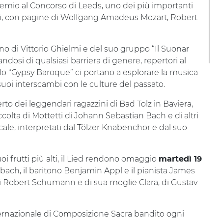
remio al Concorso di Leeds, uno dei più importanti
oli, con pagine di Wolfgang Amadeus Mozart, Robert
orno di Vittorio Ghielmi e del suo gruppo “Il Suonar
andosi di qualsiasi barriera di genere, repertori al
itolo “Gypsy Baroque” ci portano a esplorare la musica
 suoi interscambi con le culture del passato.
rto dei leggendari ragazzini di Bad Tolz in Baviera,
accolta di Mottetti di Johann Sebastian Bach e di altri
ale, interpretati dal Tölzer Knabenchor e dal suo
i frutti più alti, il Lied rendono omaggio
martedì 19
ach, il baritono Benjamin Appl e il pianista James
di Robert Schumann e di sua moglie Clara, di Gustav
ernazionale di Composizione Sacra bandito ogni