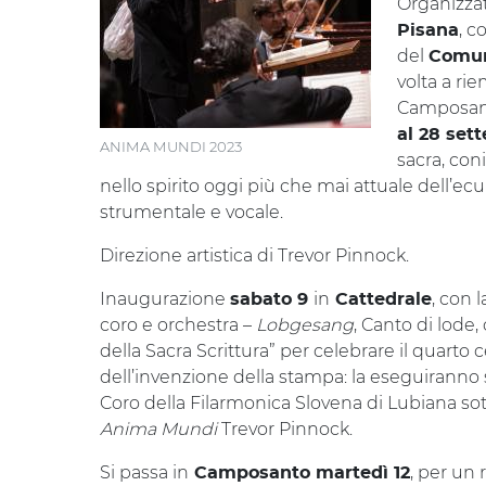
Organizza
, c
Pisana
del
Comun
volta a ri
Camposanto
al 28 set
ANIMA MUNDI 2023
sacra, con
nello spirito oggi più che mai attuale dell’e
strumentale e vocale.
Direzione artistica di Trevor Pinnock.
Inaugurazione
in
, con l
sabato 9
Cattedrale
coro e orchestra –
Lobgesang
, Canto di lode
della Sacra Scrittura” per celebrare il quart
dell’invenzione della stampa: la eseguiranno sol
Coro della Filarmonica Slovena di Lubiana sott
Anima Mundi
Trevor Pinnock.
Si passa in
, per un 
Camposanto martedì 12