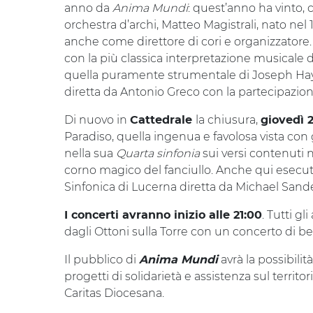
anno da
Anima Mundi
: quest’anno ha vinto,
orchestra d’archi,
Matteo Magistrali, nato nel 
anche come direttore di cori e organizzatore
con la più classica interpretazione musicale de
quella puramente strumentale di Joseph Hay
diretta da Antonio Greco con la partecipazio
Di nuovo in
la chiusura,
Cattedrale
giovedì 
Paradiso, quella ingenua e favolosa vista con 
nella sua
Quarta sinfonia
sui versi contenuti 
corno magico del fanciullo. Anche qui esecuto
Sinfonica di Lucerna diretta da Michael Sande
. Tutti g
I concerti avranno inizio alle 21:00
dagli Ottoni sulla Torre con un concerto di 
Il pubblico di
avrà la possibilit
Anima Mundi
progetti di solidarietà e assistenza sul territor
Caritas Diocesana.