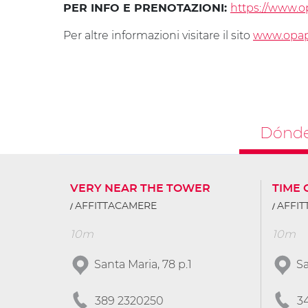
https://www.op
PER INFO E PRENOTAZIONI:
Per altre informazioni visitare il sito
www.opapi
Dónde
VERY NEAR THE TOWER
TIME 
AFFITTACAMERE
AFFI
10m
10m
Santa Maria, 78 p.1
Sa
389 2320250
3