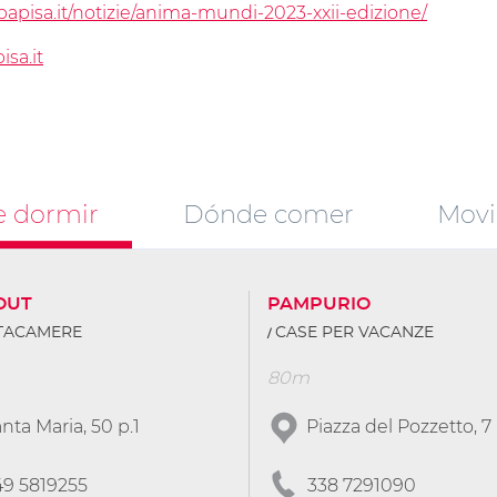
apisa.it/notizie/anima-mundi-2023-xxii-edizione/
sa.it
 dormir
Dónde comer
Movi
OUT
PAMPURIO
TTACAMERE
CASE PER VACANZE
80m
nta Maria, 50 p.1
Piazza del Pozzetto, 7 
49 5819255
338 7291090