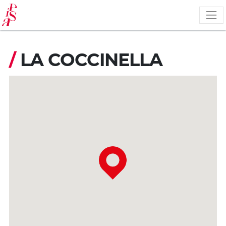
Pasar
al
contenido
principal
/
LA COCCINELLA