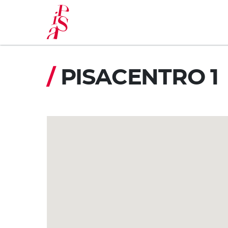
Pasar
al
contenido
principal
/
PISACENTRO 1