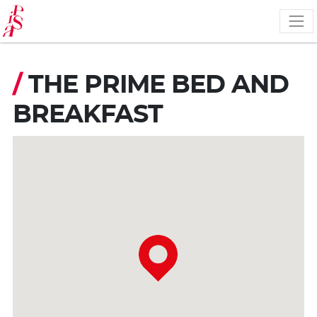
Pasar
al
contenido
principal
/
THE PRIME BED AND
BREAKFAST