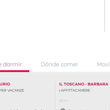
 dormir
Dónde comer
Movi
URIO
IL TOSCANO - BARBARA
PER VACANZE
AFFITTACAMERE
80m