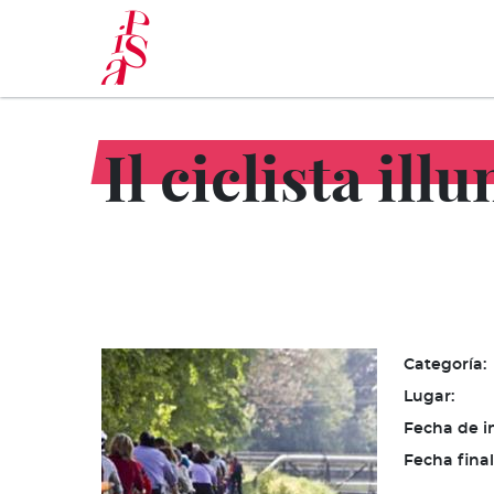
Pasar
al
contenido
principal
Il ciclista il
Categoría:
Lugar:
Fecha de in
Fecha final