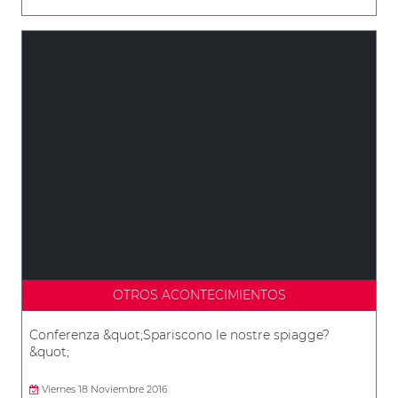
OTROS ACONTECIMIENTOS
Conferenza &quot;Spariscono le nostre spiagge?
&quot;
Viernes 18 Noviembre 2016