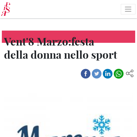
Pasar
al
contenido
principal
Vent'8 Marzo:festa
della donna nello sport