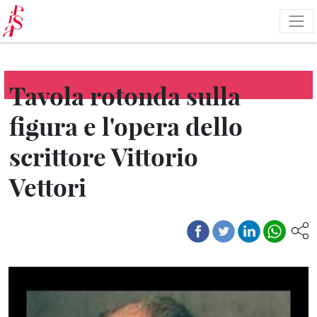
Pasar
al
contenido
principal
Tavola rotonda sulla
figura e l'opera dello
scrittore Vittorio
Vettori