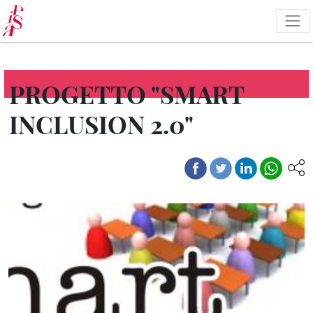
Pasar
al
contenido
principal
PROGETTO "SMART
INCLUSION 2.0"