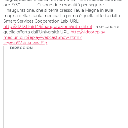
ore 9,30 Ci sono due modalità per seguire
l'inaugurazione, che si terrà presso l’aula Magna in aula
magna della scuola medica: La prima è quella offerta dallo
Smart Services Cooperation Lab URL:
http://212.131.166.149/inaugurazione/intro.html
La seconda è
quella offerta dall’Università URL:
http://videoreplay-
med.unipi.it/replay/webcastShow.html?
key=sn5Vsiu4owwlF1g
DIRECCIÓN