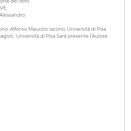
one del libro
VE
o Alessandro
no: Alfonso Maurizio Iacono, Università di Pisa
iagioli, Università di Pisa Sarà presente l’Autore