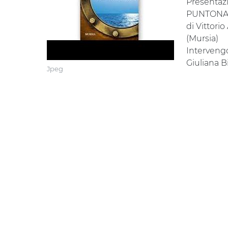
Presentazi
PUNTONA
di Vittori
(Mursia)
Intervengo
Giuliana B
Jpeg