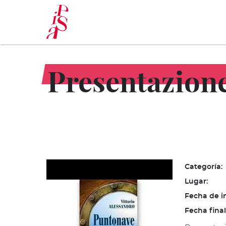
Pasar
al
contenido
principal
Presentazione
Categoría:
Lugar:
Fecha de in
Fecha final