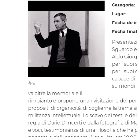
Categoría:
Lugar:
Fecha de in
Fecha final
Presentazi
Sguardo e 
Aldo Giorgi
per i suoi 
per i suoi
capace di
Jpg
su mondi t
va oltre la memoria e il
rimpianto e propone una rivisitazione del pe
propositi di organicità, di coglierne la trama 
militanza intellettuale. Lo scavo dei testi e d
regia di Dario D’Incerti e dalla fotografia di
e voci, testimonianza di una filosofia che ha p