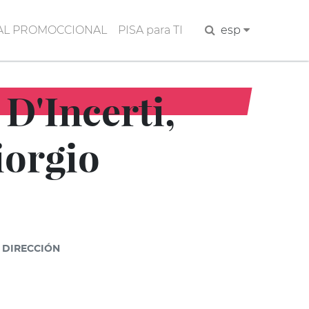
AL PROMOCCIONAL
PISA para TI
Buscar
esp
 D'Incerti,
iorgio
DIRECCIÓN