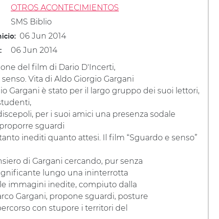
OTROS ACONTECIMIENTOS
SMS Biblio
06 Jun 2014
icio:
06 Jun 2014
:
one del film di Dario D'Incerti,
senso. Vita di Aldo Giorgio Gargani
o Gargani è stato per il largo gruppo dei suoi lettori,
studenti,
 discepoli, per i suoi amici una presenza sodale
 proporre sguardi
anto inediti quanto attesi. Il film “Sguardo e senso”
nsiero di Gargani cercando, pur senza
significante lungo una ininterrotta
elle immagini inedite, compiuto dalla
 Marco Gargani, propone sguardi, posture
ercorso con stupore i territori del