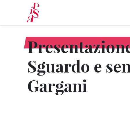
Pasar
al
contenido
principal
Presentazione 
Sguardo e sen
Gargani