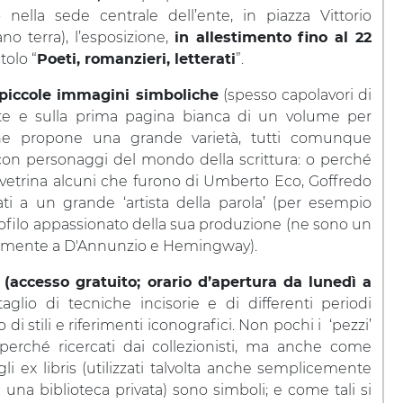
 nella sede centrale dell’ente, in piazza Vittorio
no terra), l’esposizione,
in allestimento fino al 22
tolo “
”.
Poeti, romanzieri, letterati
(spesso capolavori di
 piccole immagini simboliche
ate e sulla prima pagina bianca di un volume per
a ne propone una grande varietà, tutti comunque
n personaggi del mondo della scrittura: o perché
n vetrina alcuni che furono di Umberto Eco, Goffredo
ti a un grande ‘artista della parola’ (per esempio
bliofilo appassionato della sua produzione (ne sono un
ttivamente a D'Annunzio e Hemingway).
(accesso gratuito; orario d’apertura da lunedì a
lio di tecniche incisorie e di differenti periodi
di stili e riferimenti iconografici. Non pochi i ‘pezzi’
 perché ricercati dai collezionisti, ma anche come
 gli ex libris (utilizzati talvolta anche semplicemente
una biblioteca privata) sono simboli; e come tali si