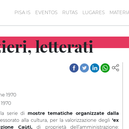
PISA IS
EVENTOS
RUTAS
LUGARES
MATERI
eri, letterati
ne 1970
 1970
la serie di
mostre tematiche organizzate dalla
sessorato alla cultura, per la valorizzazione degli
‘ex
di proprietà dell’amministrazione:
ezione Caùti,