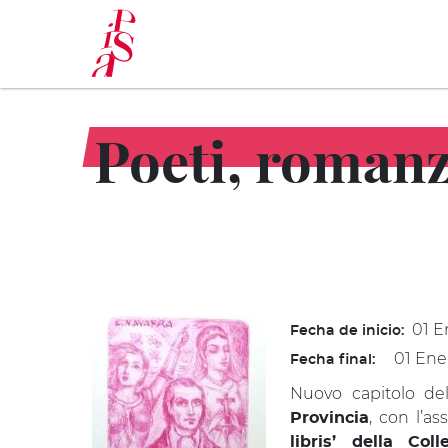
Pasar
al
contenido
principal
Poeti, romanzi
01 E
Fecha de inicio:
01 Ene
Fecha final:
Nuovo capitolo del
, con l’as
Provincia
libris’ della Coll