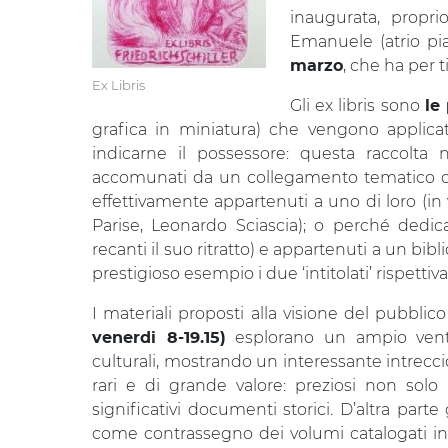
inaugurata, proprio
Emanuele (atrio pia
, che ha per ti
marzo
Ex Libris
Gli ex libris sono
le
grafica in miniatura) che vengono applic
indicarne il possessore: questa raccolt
accomunati da un collegamento tematico co
effettivamente appartenuti a uno di loro (i
Parise, Leonardo Sciascia); o perché dedica
recanti il suo ritratto) e appartenuti a un bi
prestigioso esempio i due ‘intitolati’ rispe
I materiali proposti alla visione del pubblico
esplorano un ampio ventag
venerdi 8-19.15)
culturali, mostrando un interessante intreccio 
rari e di grande valore: preziosi non solo
significativi documenti storici. D’altra parte
come contrassegno dei volumi catalogati in 