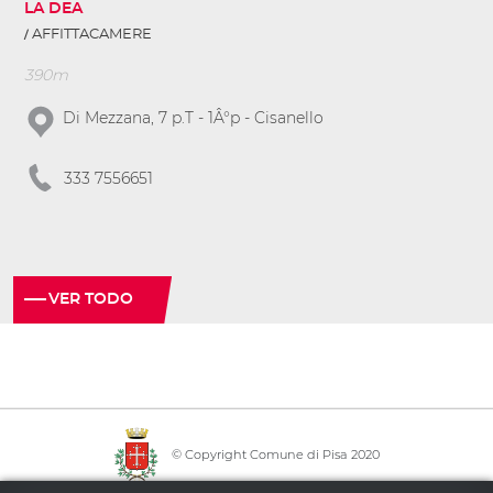
LA DEA
AFFITTACAMERE
390m
Di Mezzana, 7 p.T - 1Â°p - Cisanello
333 7556651
VER TODO
© Copyright Comune di Pisa 2020