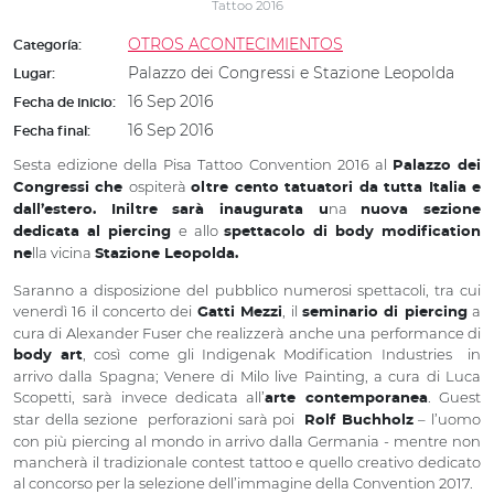
Tattoo 2016
OTROS ACONTECIMIENTOS
Categoría:
Palazzo dei Congressi e Stazione Leopolda
Lugar:
16 Sep 2016
Fecha de inicio:
16 Sep 2016
Fecha final:
Sesta edizione della Pisa Tattoo Convention 2016 al
Palazzo dei
ospiterà
Congressi che
oltre cento tatuatori da tutta Italia e
na
dall’estero. Iniltre sarà inaugurata u
nuova sezione
e allo
dedicata al piercing
spettacolo di body modification
lla vicina
ne
Stazione Leopolda.
Saranno a disposizione del pubblico numerosi spettacoli, tra cui
venerdì 16 il concerto dei
, il
a
Gatti Mezzi
seminario di piercing
cura di Alexander Fuser che realizzerà anche una performance di
, così come gli Indigenak Modification Industries in
body art
arrivo dalla Spagna; Venere di Milo live Painting, a cura di Luca
Scopetti, sarà invece dedicata all’
. Guest
arte contemporanea
star della sezione perforazioni sarà poi
– l’uomo
Rolf Buchholz
con più piercing al mondo in arrivo dalla Germania - mentre non
mancherà il tradizionale contest tattoo e quello creativo dedicato
al concorso per la selezione dell’immagine della Convention 2017.