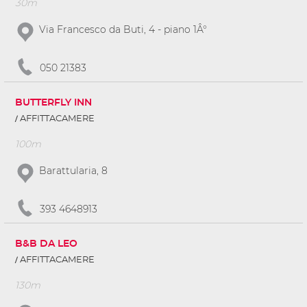
30m
Via Francesco da Buti, 4 - piano 1Â°
050 21383
BUTTERFLY INN
AFFITTACAMERE
100m
Barattularia, 8
393 4648913
B&B DA LEO
AFFITTACAMERE
130m