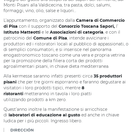
Monti Pisani alla Valdicecina, tra
pasta, dolci, salumi,
formaggi, vino, olio, salse e liquori…
L’appuntamento, organizzato dalla
Camera di Commercio
con il supporto del
l’
di Pisa
Consorzio Toscana Sapori,
e le
, e con il
Istituto Matteotti
Associazioni di categoria
patrocinio del
, intende avvicinare i
Comune di Pisa
produttori ed i ristoratori locali al pubblico di appassionati, o
di semplici consumatori, e si inserisce nel panorama
enogastronomico toscano come una vera e propria vetrina
per la promozione della filiera corta dei prodotti
agroalimentari pisani, in chiave dieta mediterranea.
Alla kermesse saranno infatti presenti circa
35 produttori
che per tre giorni esporranno e faranno degustare ai
pisani
visitatori i loro prodotti tipici, mentre
8
metteranno in tavola i loro piatti
ristoranti
utilizzando
prodotti a km zero.
Quest’anno inoltre la manifestazione si arricchisce
di
ed anche in chiave
laboratori di educazione al gusto
ludica per i più piccoli. Ingresso libero.
DIRECCIÓN