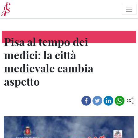
Pasar
al
contenido
principal
Pisa al tempo dei
medici: la città
medievale cambia
aspetto