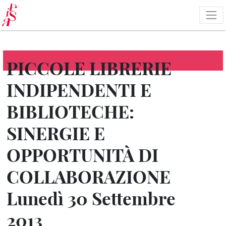
Pasar
al
contenido
principal
PICCOLE LIBRERIE
INDIPENDENTI E
BIBLIOTECHE:
SINERGIE E
OPPORTUNITÀ DI
COLLABORAZIONE
Lunedì 30 Settembre
2013