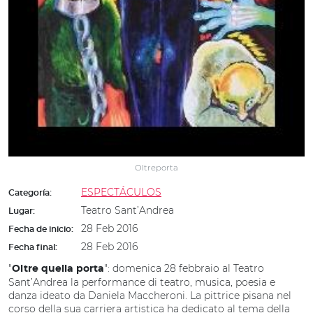
Oltreporta
ESPECTÁCULOS
Categoría:
Teatro Sant’Andrea
Lugar:
28 Feb 2016
Fecha de inicio:
28 Feb 2016
Fecha final:
"
": domenica 28 febbraio al Teatro
Oltre quella porta
Sant’Andrea la performance di teatro, musica, poesia e
danza ideato da Daniela Maccheroni. La pittrice pisana nel
corso della sua carriera artistica ha dedicato al tema della