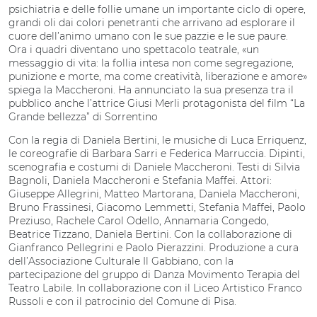
psichiatria e delle follie umane un importante ciclo di opere,
grandi oli dai colori penetranti che arrivano ad esplorare il
cuore dell’animo umano con le sue pazzie e le sue paure.
Ora i quadri diventano uno spettacolo teatrale, «un
messaggio di vita: la follia intesa non come segregazione,
punizione e morte, ma come creatività, liberazione e amore»
spiega la Maccheroni. Ha annunciato la sua presenza tra il
pubblico anche l’attrice Giusi Merli protagonista del film “La
Grande bellezza” di Sorrentino
Con la regia di Daniela Bertini, le musiche di Luca Erriquenz,
le coreografie di Barbara Sarri e Federica Marruccia. Dipinti,
scenografia e costumi di Daniele Maccheroni. Testi di Silvia
Bagnoli, Daniela Maccheroni e Stefania Maffei. Attori:
Giuseppe Allegrini, Matteo Martorana, Daniela Maccheroni,
Bruno Frassinesi, Giacomo Lemmetti, Stefania Maffei, Paolo
Preziuso, Rachele Carol Odello, Annamaria Congedo,
Beatrice Tizzano, Daniela Bertini. Con la collaborazione di
Gianfranco Pellegrini e Paolo Pierazzini. Produzione a cura
dell’Associazione Culturale Il Gabbiano, con la
partecipazione del gruppo di Danza Movimento Terapia del
Teatro Labile. In collaborazione con il Liceo Artistico Franco
Russoli e con il patrocinio del Comune di Pisa.