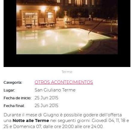
Terme
OTROS ACONTECIMIENTOS
Categoría:
San Giuliano Terme
Lugar:
25 Jun 2015
Fecha de inicio:
25 Jun 2015
Fecha final:
Durante il mese di Giugno è possibile godere dell'offerta
una
nei seguenti giorni: Giovedì 04, 11, 18 e
Notte alle Terme
25 e Domenica 07, dalle ore 20:00 alle ore 24:00.