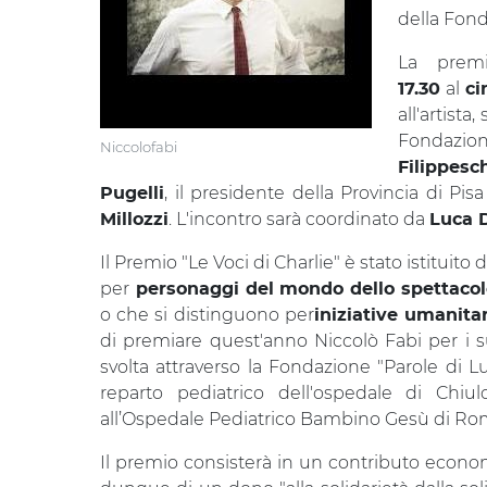
della Fond
La premi
al
17.30
ci
all'artista
Fondazio
Niccolofabi
Filippesch
, il presidente della Provincia di Pis
Pugelli
. L'incontro sarà coordinato da
Millozzi
Luca 
Il Premio "Le Voci di Charlie" è stato istitu
per
personaggi del mondo dello spettacol
o che si distinguono per
iniziative umanitar
di premiare quest'anno Niccolò Fabi per i suoi
svolta attraverso la Fondazione "Parole di Lu
reparto pediatrico dell'ospedale di Chi
all’Ospedale Pediatrico Bambino Gesù di Ro
Il premio consisterà in un contributo economi