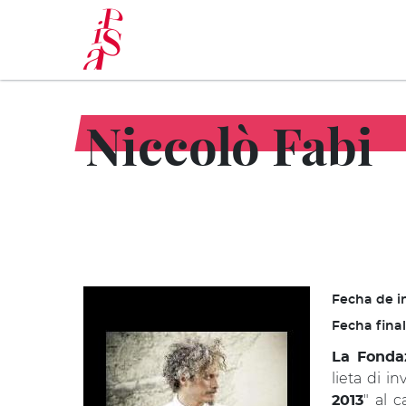
Pasar
al
contenido
principal
Niccolò Fabi
Fecha de in
Fecha final
La Fonda
lieta di i
" al 
2013