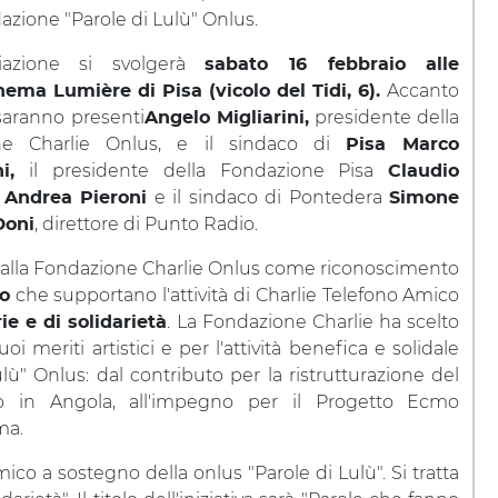
azione "Parole di Lulù" Onlus.
azione si svolgerà
sabato 16 febbraio alle
Accanto
nema Lumière di Pisa (vicolo del Tidi, 6).
, saranno presenti
presidente della
Angelo Migliarini,
ne Charlie Onlus, e il sindaco di
Pisa Marco
il presidente della Fondazione Pisa
i,
Claudio
a
e il sindaco di Pontedera
Andrea Pieroni
Simone
, direttore di Punto Radio.
Doni
ito dalla Fondazione Charlie Onlus come riconoscimento
che supportano l'attività di Charlie Telefono Amico
o
. La Fondazione Charlie ha scelto
ie e di solidarietà
 meriti artistici e per l'attività benefica e solidale
lù" Onlus: dal contributo per la ristrutturazione del
ulo in Angola, all'impegno per il Progetto Ecmo
ma.
co a sostegno della onlus "Parole di Lulù". Si tratta