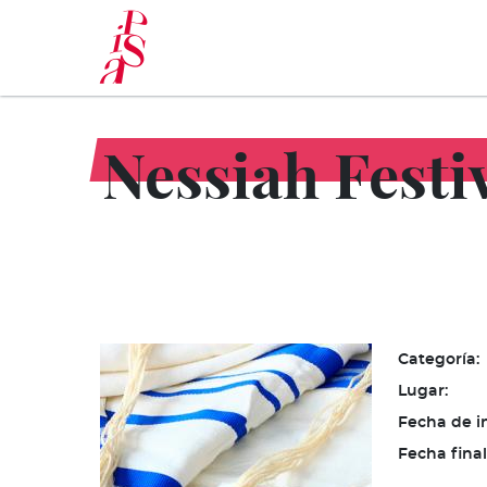
Pasar
al
contenido
principal
Nessiah Festi
Categoría:
Lugar:
Fecha de in
Fecha final