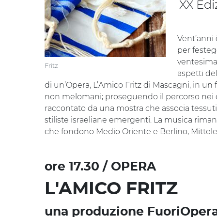
XX Edi
Vent’anni è
per festeg
ventesima 
Fritz
aspetti de
di un’Opera, L’Amico Fritz di Mascagni, in un
non melomani; proseguendo il percorso nei cinq
raccontato da una mostra che associa tessuti 
stiliste israeliane emergenti. La musica riman
che fondono Medio Oriente e Berlino, Mitte
ore 17.30 / OPERA
L'AMICO FRITZ
una produzione FuoriOper