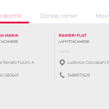
 dormir
Dónde comer
Movi
NA MARIA
RANIERI FLAT
TTACAMERE
AFFITTACAMERE
140m
a Renato Fucini, 4
Ludovico Coccapani 5
50 580647
3488971629