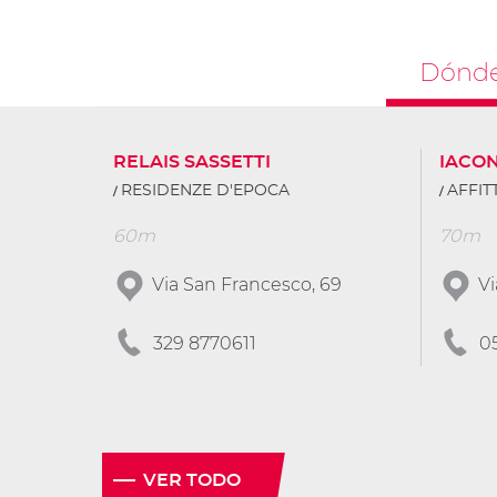
Dónde
RELAIS SASSETTI
IACO
RESIDENZE D'EPOCA
AFFI
60m
70m
Via San Francesco, 69
Vi
329 8770611
0
VER TODO